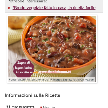
Potrebbe interessare:
*Brodo vegetale fatto in casa, la ricetta facile
►
Fonte: @LauriPattersone di Getty Images Signature via Canva.com
Informazioni sulla Ricetta
🍴
TIPO DI PORTATA
■
Primo piatto