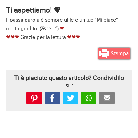
Ti aspettiamo! 💖
Il passa parola è sempre utile e un tuo "Mi piace"
molto gradito! (🌺◠‿^)
❤
❤❤❤
Grazie per la lettura
❤❤❤
Stampa
Ti è piaciuto questo articolo? Condividilo
su: