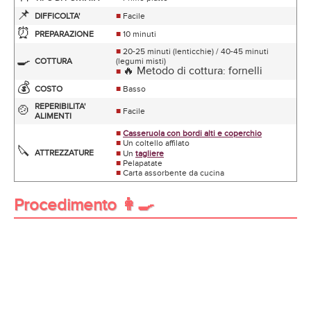
📌
DIFFICOLTA'
■
Facile
⏰
PREPARAZIONE
■
10 minuti
■
20-25 minuti (lenticchie) / 40-45 minuti
🍳
COTTURA
(legumi misti)
🔥 Metodo di cottura: fornelli
■
💰
COSTO
■
Basso
REPERIBILITA'
🍲
■
Facile
ALIMENTI
■
Casseruola con bordi alti e coperchio
■
Un coltello affilato
🔪
ATTREZZATURE
■
Un
tagliere
■
Pelapatate
■
Carta assorbente da cucina
Procedimento 👩‍🍳