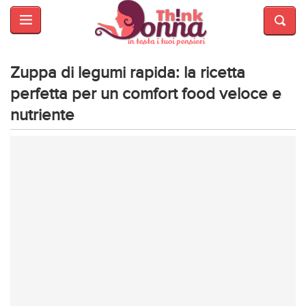
HOME
SALUTE
E
Zuppa di legumi rapida: la ricetta
BELLEZZA
perfetta per un comfort food veloce e
nutriente
MODA
CUCINA
MAMME
INTRATTENIMENTO
AFFARI
DI
CUORE