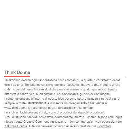
Think Donna
Thinkdonna declina ogni responsabilità circa i contenuti, la qualità o correttezza di dati
forniti da terzi. Thinkdonna si riserva quindi la facoltà di rimuovere totalmente o anche
soltanto parzialmente informazioni che possano essere in qualunque modo ritenute
offensive o contrarie al buon costume, ad insindacabile giudizio di Thinkdonna.
I contenuti presenti all'interno di questo blog possono essere utilizzati a patto di citare
sempre la fonte (
Thinkdonna.it
) e di inserire un collegamento o link visibile a
www.thinkdonna.it o alla stessa pagina dell'articolo e/o contenuto.
I marchi e i loghi presenti sul sito sono di proprietà dei rispettivi proprietari.
Tutti i diritti sono riservati; salvo dove diversamente indicato, i contenuti sono comunque
rilasciati sotto
Creative Commons Attribuzione - Non commerciale - Non opere derivate
3.0 Italia License
. Ulteriori permessi possono essere richiesti da qui,
Contattaci
.