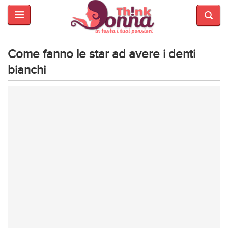
HOME
SALUTE
E
Come fanno le star ad avere i denti
BELLEZZA
bianchi
MODA
CUCINA
MAMME
INTRATTENIMENTO
AFFARI
DI
CUORE