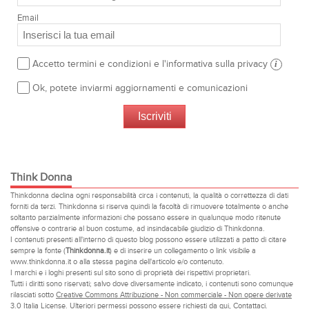
Email
Accetto termini e condizioni e l'informativa sulla privacy
i
Ok, potete inviarmi aggiornamenti e comunicazioni
Think Donna
Thinkdonna declina ogni responsabilità circa i contenuti, la qualità o correttezza di dati
forniti da terzi. Thinkdonna si riserva quindi la facoltà di rimuovere totalmente o anche
soltanto parzialmente informazioni che possano essere in qualunque modo ritenute
offensive o contrarie al buon costume, ad insindacabile giudizio di Thinkdonna.
I contenuti presenti all'interno di questo blog possono essere utilizzati a patto di citare
sempre la fonte (
Thinkdonna.it
) e di inserire un collegamento o link visibile a
www.thinkdonna.it o alla stessa pagina dell'articolo e/o contenuto.
I marchi e i loghi presenti sul sito sono di proprietà dei rispettivi proprietari.
Tutti i diritti sono riservati; salvo dove diversamente indicato, i contenuti sono comunque
rilasciati sotto
Creative Commons Attribuzione - Non commerciale - Non opere derivate
3.0 Italia License
. Ulteriori permessi possono essere richiesti da qui,
Contattaci
.