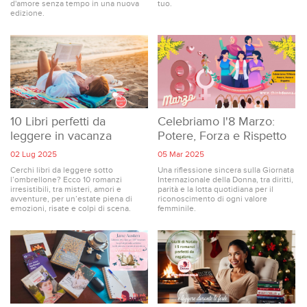
d'amore senza tempo in una nuova
tuo.
edizione.
10 Libri perfetti da
Celebriamo l'8 Marzo:
leggere in vacanza
Potere, Forza e Rispetto
02 Lug 2025
05 Mar 2025
Cerchi libri da leggere sotto
Una riflessione sincera sulla Giornata
l’ombrellone? Ecco 10 romanzi
Internazionale della Donna, tra diritti,
irresistibili, tra misteri, amori e
parità e la lotta quotidiana per il
avventure, per un’estate piena di
riconoscimento di ogni valore
emozioni, risate e colpi di scena.
femminile.