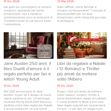
01 Giu 2026
20 Mar 2026
Dai gialli più coinvolgenti ai romanzi
Gialli raffinati, storie familiari e
romantici, passando per storie
romanzi contemporanei: 7 consigli di
emozionanti, noir e narrativa
lettura perfetti per chi ama
contemporanea: ecco la selezione di
emozionarsi nelle tranquille giornate
ThinkDonna per le tue letture sotto
di primavera.
l’ombrellone.
Jane Austen 250 anni: il
Libri da regalare a Natale:
libro Duetti d’amore è il
i 12 Romanzi e Thriller
regalo perfetto per fan e
più amati da mettere
lettori Young Adult
sotto l'Albero
10 Dic 2025
05 Dic 2025
Nel 250° anniversario di Jane
Scopri i titoli più amati da mettere
Austen, scopri Se ti amassi di meno
sotto l’albero: romanzi, thriller e
saprei parlarne di più. Un'antologia
storie emozionanti capaci di scaldare
illustrata Young Adult (Glifi Gallucci),
il cuore durante le feste e non solo.
perfetta come idea regalo per Natale
Idee regalo speciali per sorprendere
o la tua collezione. Le sue storie
chi ami – o per farti un regalo tutto