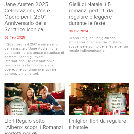
Jane Austen 2025,
Gialli di Natale: i 5
Celebrazioni, Vita e
romanzi perfetti da
Opere per il 250°
regalare e leggere
Anniversario della
durante le feste
Scrittrice Iconica
06 Dic 2024
08 Feb 2025
Scopri i migliori libri gialli con
ambientazione natalizia: mistero,
Il 2025 segna il 250° anniversario
suspense e spirito delle feste per un
della nascita di Jane Austen, una
regalo indimenticabile.
delle scrittrici più amate e studiate di
sempre. Scopri gli eventi
internazionali, le celebrazioni e il
fascino senza tempo delle sue
opere, che continuano a ispirare
generazioni di lettori.
Libri Regalo sotto
I migliori libri da regalare
l’Albero: scopri i Romanzi
a Natale
Perfetti per gli