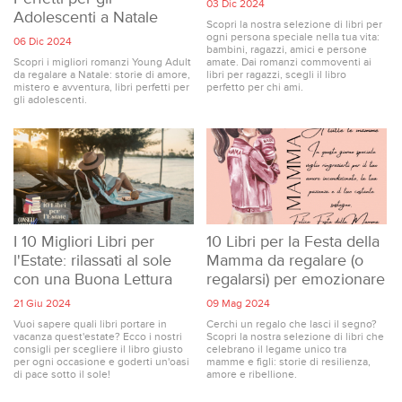
03 Dic 2024
Adolescenti a Natale
Scopri la nostra selezione di libri per
ogni persona speciale nella tua vita:
06 Dic 2024
bambini, ragazzi, amici e persone
Scopri i migliori romanzi Young Adult
amate. Dai romanzi commoventi ai
da regalare a Natale: storie di amore,
libri per ragazzi, scegli il libro
mistero e avventura, libri perfetti per
perfetto per chi ami.
gli adolescenti.
I 10 Migliori Libri per
10 Libri per la Festa della
l'Estate: rilassati al sole
Mamma da regalare (o
con una Buona Lettura
regalarsi) per emozionare
21 Giu 2024
09 Mag 2024
Vuoi sapere quali libri portare in
Cerchi un regalo che lasci il segno?
vacanza quest'estate? Ecco i nostri
Scopri la nostra selezione di libri che
consigli per scegliere il libro giusto
celebrano il legame unico tra
per ogni occasione e goderti un'oasi
mamme e figli: storie di resilienza,
di pace sotto il sole!
amore e ribellione.