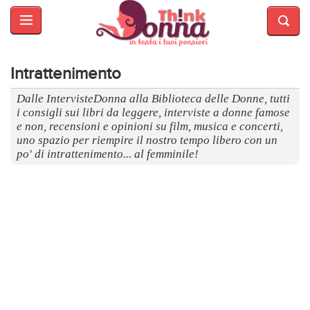
HOME
SALUTE
E
Intrattenimento
BELLEZZA
Dalle IntervisteDonna alla Biblioteca delle Donne, tutti
i consigli sui libri da leggere, interviste a donne famose
MODA
e non, recensioni e opinioni su film, musica e concerti,
uno spazio per riempire il nostro tempo libero con un
CUCINA
po' di intrattenimento... al femminile!
MAMME
INTRATTENIMENTO
AFFARI
DI
CUORE