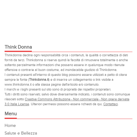
Think Donna
Thinkdonna declina ogni responsabilità circa i contenuti, la qualità o correttezza di dati
forniti da terzi. Thinkdonna si riserva quindi la facoltà di rimuovere totalmente o anche
soltanto parzialmente informazioni che possano essere in qualunque modo ritenute
offensive o contrarie al buon costume, ad insindacabile giudizio di Thinkdonna.
I contenuti presenti all'interno di questo blog possono essere utilizzati a patto di citare
sempre la fonte (
Thinkdonna.it
) e di inserire un collegamento o link visibile a
www.thinkdonna.it o alla stessa pagina dell'articolo e/o contenuto.
I marchi e i loghi presenti sul sito sono di proprietà dei rispettivi proprietari.
Tutti i diritti sono riservati; salvo dove diversamente indicato, i contenuti sono comunque
rilasciati sotto
Creative Commons Attribuzione - Non commerciale - Non opere derivate
3.0 Italia License
. Ulteriori permessi possono essere richiesti da qui,
Contattaci
.
Menu
Home
Salute e Bellezza