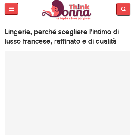
HOME
SALUTE
E
Lingerie, perché scegliere l'intimo di
BELLEZZA
lusso francese, raffinato e di qualità
MODA
CUCINA
MAMME
INTRATTENIMENTO
AFFARI
DI
CUORE