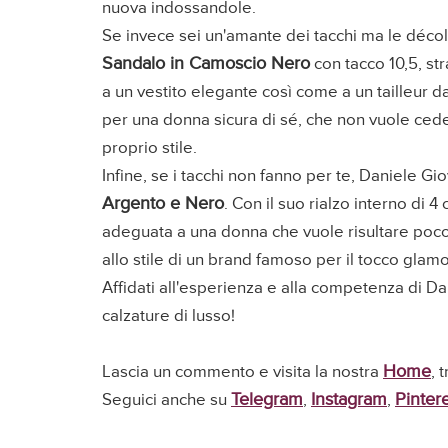
nuova indossandole.
Se invece sei un'amante dei tacchi ma le déco
Sandalo in Camoscio Nero
con tacco 10,5, str
a un vestito elegante così come a un tailleur 
per una donna sicura di sé, che non vuole ceder
proprio stile.
Infine, se i tacchi non fanno per te, Daniele G
Argento e Nero
. Con il suo rialzo interno di 4
adeguata a una donna che vuole risultare poco
allo stile di un brand famoso per il tocco glamo
Affidati all'esperienza e alla competenza di Da
calzature di lusso!
Home
Lascia un commento e visita la nostra
, 
Telegram
Instagram
Pinter
Seguici anche su
,
,