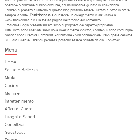
soltanto parzialmente informazioni che possano essere in qualunque modo ritenute
offensive o contrarie al buon costume, ad insindacabile giudizio di Thinkdonna.
I contenuti presenti all'interno di questo blog possono essere utilizzati a patto di citare
sempre la fonte (
Thinkdonna.it
) e di inserire un collegamento o link visibile a
www.thinkdonna.it o alla stessa pagina dell'articolo e/o contenuto.
I marchi e i loghi presenti sul sito sono di proprietà dei rispettivi proprietari.
Tutti i diritti sono riservati; salvo dove diversamente indicato, i contenuti sono comunque
rilasciati sotto
Creative Commons Attribuzione - Non commerciale - Non opere derivate
3.0 Italia License
. Ulteriori permessi possono essere richiesti da qui,
Contattaci
.
Menu
Home
Salute e Bellezza
Moda
Cucina
Mamme
Intrattenimento
Affari di Cuore
Luoghi e Sapori
Contattaci
Guestpost