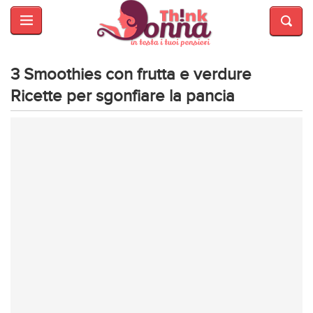
HOME
SALUTE
E
3 Smoothies con frutta e verdure
BELLEZZA
Ricette per sgonfiare la pancia
MODA
CUCINA
MAMME
INTRATTENIMENTO
AFFARI
DI
CUORE