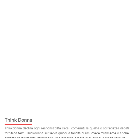
Think Donna
Thinkdonna declina ogni responsabilità circa i contenuti, la qualità o correttezza di dati
forniti da terzi. Thinkdonna si riserva quindi la facoltà di rimuovere totalmente o anche