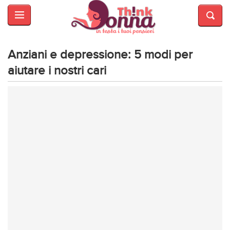
HOME
SALUTE
E
Anziani e depressione: 5 modi per
BELLEZZA
aiutare i nostri cari
MODA
CUCINA
MAMME
INTRATTENIMENTO
AFFARI
DI
CUORE