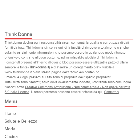
Think Donna
Thinkdonna declina ogni responsabilità circa i contenuti, la qualità o correttezza di dati
forniti da terzi. Thinkdonna si riserva quindi la facoltà di rimuovere totalmente o anche
soltanto parzialmente informazioni che possano essere in qualunque modo ritenute
offensive o contrarie al buon costume, ad insindacabile giudizio di Thinkdonna.
I contenuti presenti all'interno di questo blog possono essere utilizzati a patto di citare
sempre la fonte (
Thinkdonna.it
) e di inserire un collegamento o link visibile a
www.thinkdonna.it o alla stessa pagina dell'articolo e/o contenuto.
I marchi e i loghi presenti sul sito sono di proprietà dei rispettivi proprietari.
Tutti i diritti sono riservati; salvo dove diversamente indicato, i contenuti sono comunque
rilasciati sotto
Creative Commons Attribuzione - Non commerciale - Non opere derivate
3.0 Italia License
. Ulteriori permessi possono essere richiesti da qui,
Contattaci
.
Menu
Home
Salute e Bellezza
Moda
Cucina