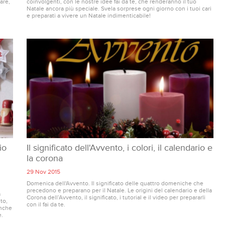
are,
coinvolgenti, con le nostre idee fai da te, che renderanno il tuo
Natale ancora più speciale. Svela sorprese ogni giorno con i tuoi cari
e preparati a vivere un Natale indimenticabile!
io
Il significato dell'Avvento, i colori, il calendario e
la corona
29 Nov 2015
Domenica dell'Avvento. Il significato delle quattro domeniche che
precedono e preparano per il Natale. Le origini del calendario e della
a
Corona dell’Avvento, il significato, i tutorial e il video per prepararli
to,
con il fai da te.
anche
e.