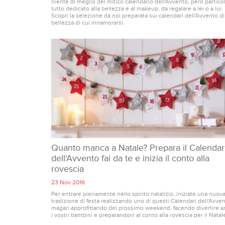
niente di meglio del mitico calendario dell'Avvento, però particol
tutto dedicato alla bellezza e al makeup, da regalare a lei o a lui.
Scopri la selezione da noi preparata sui calendari dell'Avvento di
bellezza di cui innamorarsi.
Quanto manca a Natale? Prepara il Calendar
dell'Avvento fai da te e inizia il conto alla
rovescia
23 Nov 2016
Per entrare pienamente nello spirito natalizio, iniziate una nuov
tradizione di festa realizzando uno di questi Calendari dell'Avven
magari approfittando del prossimo weekend, facendo divertire 
i vostri bambini e preparandovi al conto alla rovescia per il Natal