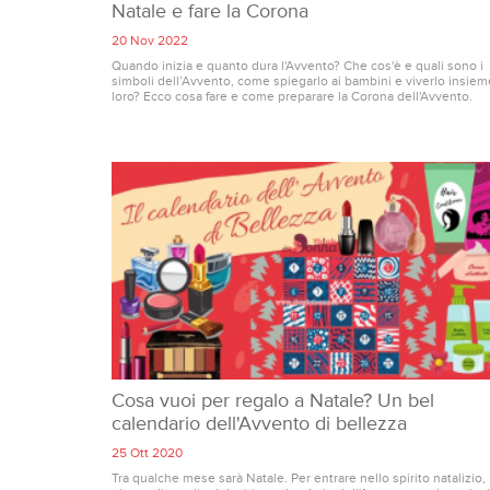
Natale e fare la Corona
20 Nov 2022
Quando inizia e quanto dura l'Avvento? Che cos'è e quali sono i
simboli dell’Avvento, come spiegarlo ai bambini e viverlo insiem
loro? Ecco cosa fare e come preparare la Corona dell'Avvento.
Cosa vuoi per regalo a Natale? Un bel
calendario dell'Avvento di bellezza
25 Ott 2020
Tra qualche mese sarà Natale. Per entrare nello spirito natalizio,