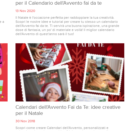
per il Calendario dell'Avvento fai da te
13 Nov 2020
Il Natale è l'occasione perfetta per raddoppiare la tua creatività.
e a
Scopri le nostre idee e tutorial per creare tu stesso un calendario
dell'Avvento fai da te. Ti servirà una buona ispirazione, una grande
dose di fantasia, un po' di materiale e voilà! Il miglior calendario
dell'Avvento di quest'anno sarà il tuo!
Calendari dell'Avvento Fai da Te: idee creative
per il Natale
30 Nov 2018
Scopri come creare Calendari dell'Avvento, personalizzati e