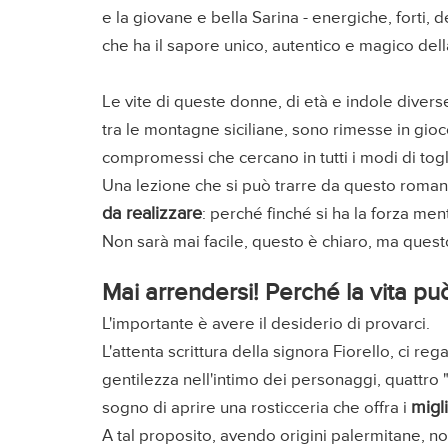
e la giovane e bella Sarina - energiche, forti,
che ha il sapore unico, autentico e magico della
Le vite di queste donne, di età e indole divers
tra le montagne siciliane, sono rimesse in gioco, t
compromessi che cercano in tutti i modi di togli
Una lezione che si può trarre da questo roma
da realizzare
: perché finché si ha la forza ment
Non sarà mai facile, questo è chiaro, ma quest
Mai arrendersi! Perché la vita p
L'importante è avere il desiderio di provarci.
L'attenta scrittura della signora Fiorello, ci r
gentilezza nell'intimo dei personaggi, quattro 
migl
sogno di aprire una rosticceria che offra i
A tal proposito, avendo origini palermitane, n