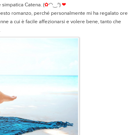
e simpatica Catena.
(
✿
◠‿^)
❤
i questo romanzo, perché personalmente mi ha regalato ore
e a cui è facile affezionarsi e volere bene, tanto che
.