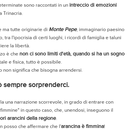
intreccio di emozioni
 determinate sono raccontati in un
 Trinacria.
Monte Pepe
e ma tutte originarie di
, immaginario paesino
ra l'ipocrisia di certi luoghi, i ricordi di famiglia e taluni
ere la libertà.
non ci sono limiti d'età, quando si ha un sogno
nzo è che
ale e fisica, tutto è possibile.
o non significa che bisogna arrendersi.
uò sempre sorprenderci.
egala una narrazione scorrevole, in grado di entrare con
"fimmine" in questo caso, che, unendosi, inseguono il
iori arancini della regione
.
arancina è fimmina
on posso che affermare che l'
!