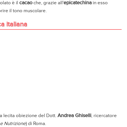
cacao
epicatechina
colato è il
che, grazie all'
in esso
orire il tono muscolare.
a italiana
Andrea Ghiselli
na lecita obiezione del Dott.
, ricercatore
 e Nutrizione
) di Roma.