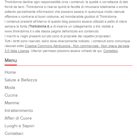
Thinkdonna declina ogni responsabilità circa i contenuti, la qualità o correttezza di dati
forniti da terzi. Thinkdonna si riserva quindi la facoltà di rimuovere totalmente o anche
soltanto parzialmente informazioni che possano essere in qualunque modo ritenute
offensive o contrarie al buon costume, ad insindacabile giudizio di Thinkdonna.
I contenuti presenti all'interno di questo blog possono essere utilizzati a patto di citare
sempre la fonte (
Thinkdonna.it
) e di inserire un collegamento o link visibile a
www.thinkdonna.it o alla stessa pagina dell'articolo e/o contenuto.
I marchi e i loghi presenti sul sito sono di proprietà dei rispettivi proprietari.
Tutti i diritti sono riservati; salvo dove diversamente indicato, i contenuti sono comunque
rilasciati sotto
Creative Commons Attribuzione - Non commerciale - Non opere derivate
3.0 Italia License
. Ulteriori permessi possono essere richiesti da qui,
Contattaci
.
Menu
Home
Salute e Bellezza
Moda
Cucina
Mamme
Intrattenimento
Affari di Cuore
Luoghi e Sapori
Contattaci