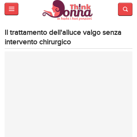
HOME
SALUTE
E
Il trattamento dell'alluce valgo senza
BELLEZZA
intervento chirurgico
MODA
CUCINA
MAMME
INTRATTENIMENTO
AFFARI
DI
CUORE