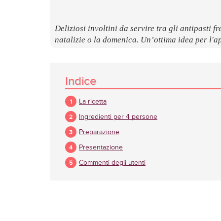
Deliziosi involtini da servire tra gli antipasti 
natalizie o la domenica. Un’ottima idea per l'ap
Indice
La ricetta
Ingredienti per 4 persone
Preparazione
Presentazione
Commenti degli utenti