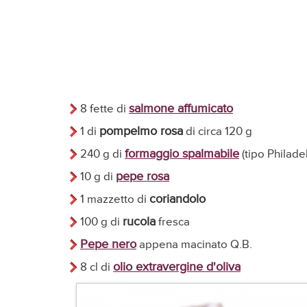
salmone affumicato
8 fette di
pompelmo rosa
1 di
di circa 120 g
formaggio spalmabile
240 g di
(tipo Philade
pepe rosa
10 g di
coriandolo
1 mazzetto di
rucola
100 g di
fresca
Pepe nero
appena macinato Q.B.
olio extravergine d'oliva
8 cl di