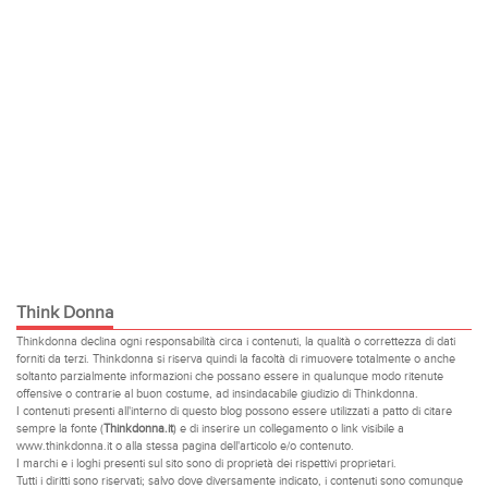
Think Donna
Thinkdonna declina ogni responsabilità circa i contenuti, la qualità o correttezza di dati
forniti da terzi. Thinkdonna si riserva quindi la facoltà di rimuovere totalmente o anche
soltanto parzialmente informazioni che possano essere in qualunque modo ritenute
offensive o contrarie al buon costume, ad insindacabile giudizio di Thinkdonna.
I contenuti presenti all'interno di questo blog possono essere utilizzati a patto di citare
sempre la fonte (
Thinkdonna.it
) e di inserire un collegamento o link visibile a
www.thinkdonna.it o alla stessa pagina dell'articolo e/o contenuto.
I marchi e i loghi presenti sul sito sono di proprietà dei rispettivi proprietari.
Tutti i diritti sono riservati; salvo dove diversamente indicato, i contenuti sono comunque