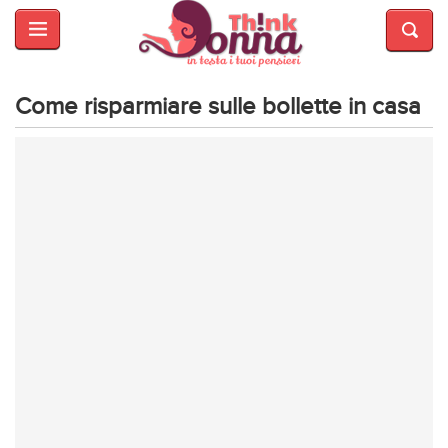
HOME
SALUTE
E
Come risparmiare sulle bollette in casa
BELLEZZA
MODA
CUCINA
MAMME
INTRATTENIMENTO
AFFARI
DI
CUORE