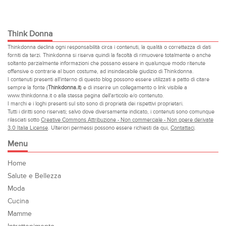
Think Donna
Thinkdonna declina ogni responsabilità circa i contenuti, la qualità o correttezza di dati
forniti da terzi. Thinkdonna si riserva quindi la facoltà di rimuovere totalmente o anche
soltanto parzialmente informazioni che possano essere in qualunque modo ritenute
offensive o contrarie al buon costume, ad insindacabile giudizio di Thinkdonna.
I contenuti presenti all'interno di questo blog possono essere utilizzati a patto di citare
sempre la fonte (
Thinkdonna.it
) e di inserire un collegamento o link visibile a
www.thinkdonna.it o alla stessa pagina dell'articolo e/o contenuto.
I marchi e i loghi presenti sul sito sono di proprietà dei rispettivi proprietari.
Tutti i diritti sono riservati; salvo dove diversamente indicato, i contenuti sono comunque
rilasciati sotto
Creative Commons Attribuzione - Non commerciale - Non opere derivate
3.0 Italia License
. Ulteriori permessi possono essere richiesti da qui,
Contattaci
.
Menu
Home
Salute e Bellezza
Moda
Cucina
Mamme