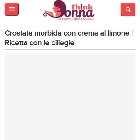
HOME
SALUTE
E
Crostata morbida con crema al limone |
BELLEZZA
Ricetta con le ciliegie
MODA
CUCINA
MAMME
INTRATTENIMENTO
AFFARI
DI
CUORE