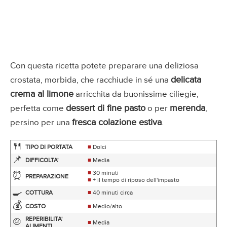
Con questa ricetta potete preparare una deliziosa
delicata
crostata, morbida, che racchiude in sé una
crema al limone
arricchita da buonissime ciliegie,
dessert di fine pasto
merenda
perfetta come
o per
,
fresca colazione estiva
persino per una
.
🍴
TIPO DI PORTATA
■
Dolci
📌
DIFFICOLTA'
■
Media
■
30 minuti
⏰
PREPARAZIONE
■
+ il tempo di riposo dell'impasto
🍳
COTTURA
■
40 minuti circa
💰
COSTO
■
Medio/alto
REPERIBILITA'
🍲
■
Media
ALIMENTI