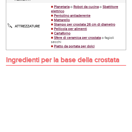
■
Planetaria
o
Robot da cucina
o
Sbattitore
elettrico
■
Pentolino antiaderente
■
Mattarello
■
Stampo per crostata 26 cm di diametro
🔪
ATTREZZATURE
■
Pellicola per alimenti
■
Cartaforno
■
Sfere di ceramica per crostata
o fagioli
secchi
■
Piatto da portata per dolci
Ingredienti per la base della crostata