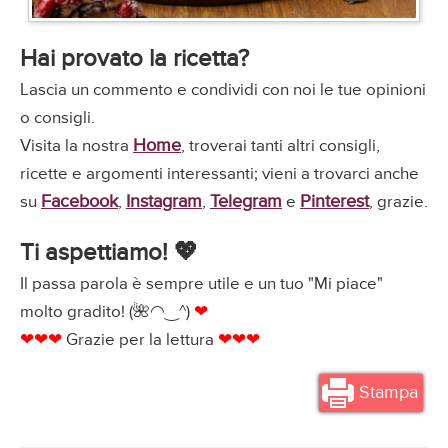
Hai provato la ricetta?
Lascia un commento e condividi con noi le tue opinioni
o consigli.
Home
Visita la nostra
, troverai tanti altri consigli,
ricette e argomenti interessanti; vieni a trovarci anche
Facebook
Instagram
Telegram
Pinterest
su
,
,
e
, grazie.
Ti aspettiamo! 💖
Il passa parola è sempre utile e un tuo "Mi piace"
molto gradito! (🌺◠‿^)
❤
❤❤❤
Grazie per la lettura
❤❤❤
Stampa