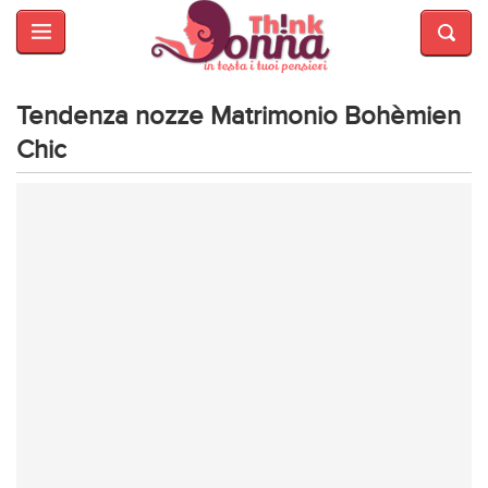
HOME
SALUTE
E
Tendenza nozze Matrimonio Bohèmien
BELLEZZA
Chic
MODA
CUCINA
MAMME
INTRATTENIMENTO
AFFARI
DI
CUORE