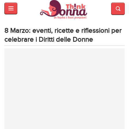
HOME
SALUTE
E
8 Marzo: eventi, ricette e riflessioni per
BELLEZZA
celebrare i Diritti delle Donne
MODA
CUCINA
MAMME
INTRATTENIMENTO
AFFARI
DI
CUORE