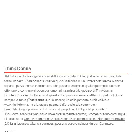
Think Donna
Thinkdonna declina ogni responsabilità circa i contenuti, la qualità o correttezza di dati
forniti da terzi. Thinkdonna si riserva quindi la facoltà di rimuovere totalmente o anche
soltanto parzialmente informazioni che possano essere in qualunque modo ritenute
offensive o contrarie al buon costume, ad insindacabile giudizio di Thinkdonna.
I contenuti presenti all'interno di questo blog possono essere utilizzati a patto di citare
sempre la fonte (
Thinkdonna.it
) e di inserire un collegamento o link visibile a
www.thinkdonna.it o alla stessa pagina dell'articolo e/o contenuto.
I marchi e i loghi presenti sul sito sono di proprietà dei rispettivi proprietari.
Tutti i diritti sono riservati; salvo dove diversamente indicato, i contenuti sono comunque
rilasciati sotto
Creative Commons Attribuzione - Non commerciale - Non opere derivate
3.0 Italia License
. Ulteriori permessi possono essere richiesti da qui,
Contattaci
.