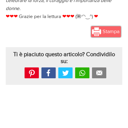
celebrare la forza, il coraggio e l'importanza delle
donne.
❤❤❤
Grazie per la lettura
❤❤❤
(🌺◠‿^)
❤
Stampa
Ti è piaciuto questo articolo? Condividilo
su: