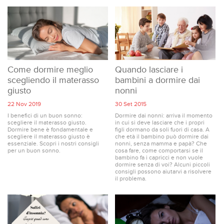
LUOGHI
E
SAPORI
Come dormire meglio
Quando lasciare i
scegliendo il materasso
bambini a dormire dai
giusto
nonni
22 Nov 2019
30 Set 2015
I benefici di un buon sonno:
Dormire dai nonni: arriva il momento
scegliere il materasso giusto.
in cui si deve lasciare che i propri
Dormire bene è fondamentale e
figli dormano da soli fuori di casa. A
scegliere il materasso giusto è
che età il bambino può dormire dai
essenziale. Scopri i nostri consigli
nonni, senza mamma e papà? Che
per un buon sonno.
cosa fare, come comportarsi se il
bambino fa i capricci e non vuole
dormire senza di voi? Alcuni piccoli
consigli possono aiutarvi a risolvere
il problema.