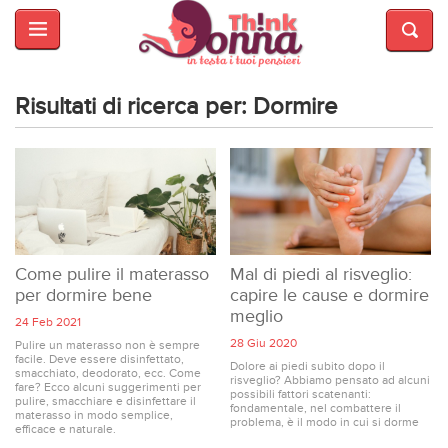
HOME
SALUTE
E
Risultati di ricerca per: Dormire
BELLEZZA
MODA
CUCINA
MAMME
Come pulire il materasso
Mal di piedi al risveglio:
per dormire bene
capire le cause e dormire
meglio
INTRATTENIMENTO
24 Feb 2021
28 Giu 2020
Pulire un materasso non è sempre
facile. Deve essere disinfettato,
AFFARI
Dolore ai piedi subito dopo il
smacchiato, deodorato, ecc. Come
risveglio? Abbiamo pensato ad alcuni
DI
fare? Ecco alcuni suggerimenti per
possibili fattori scatenanti:
pulire, smacchiare e disinfettare il
CUORE
fondamentale, nel combattere il
materasso in modo semplice,
problema, è il modo in cui si dorme
efficace e naturale.