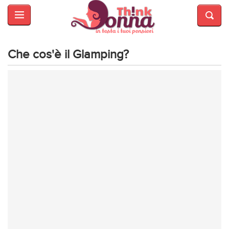
HOME
SALUTE
E
Che cos'è il Glamping?
BELLEZZA
MODA
CUCINA
MAMME
INTRATTENIMENTO
AFFARI
DI
CUORE