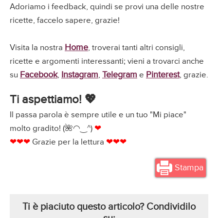
Adoriamo i feedback, quindi se provi una delle nostre
ricette, faccelo sapere, grazie!
Home
Visita la nostra
, troverai tanti altri consigli,
ricette e argomenti interessanti; vieni a trovarci anche
Facebook
Instagram
Telegram
Pinterest
su
,
,
e
, grazie.
Ti aspettiamo! 💖
Il passa parola è sempre utile e un tuo "Mi piace"
molto gradito! (🌺◠‿^)
❤
❤❤❤
Grazie per la lettura
❤❤❤
Stampa
Ti è piaciuto questo articolo? Condividilo