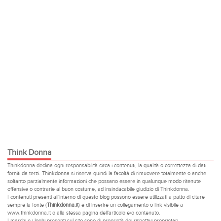
Think Donna
Thinkdonna declina ogni responsabilità circa i contenuti, la qualità o correttezza di dati
forniti da terzi. Thinkdonna si riserva quindi la facoltà di rimuovere totalmente o anche
soltanto parzialmente informazioni che possano essere in qualunque modo ritenute
offensive o contrarie al buon costume, ad insindacabile giudizio di Thinkdonna.
I contenuti presenti all'interno di questo blog possono essere utilizzati a patto di citare
sempre la fonte (
Thinkdonna.it
) e di inserire un collegamento o link visibile a
www.thinkdonna.it o alla stessa pagina dell'articolo e/o contenuto.
I marchi e i loghi presenti sul sito sono di proprietà dei rispettivi proprietari.