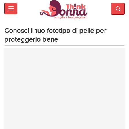
HOME
SALUTE
E
Conosci il tuo fototipo di pelle per
BELLEZZA
proteggerlo bene
MODA
CUCINA
MAMME
INTRATTENIMENTO
AFFARI
DI
CUORE