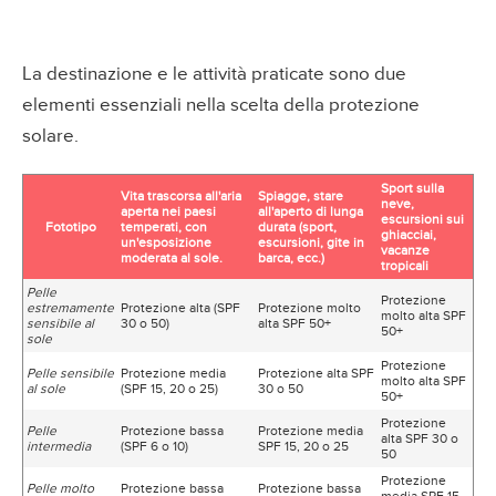
La destinazione e le attività praticate sono due
elementi essenziali nella scelta della protezione
solare.
Sport sulla
Vita trascorsa all'aria
Spiagge, stare
neve,
aperta nei paesi
all'aperto di lunga
escursioni sui
Fototipo
temperati, con
durata (sport,
ghiacciai,
un'esposizione
escursioni, gite in
vacanze
moderata al sole.
barca, ecc.)
tropicali
Pelle
Protezione
estremamente
Protezione alta (SPF
Protezione molto
molto alta SPF
sensibile al
30 o 50)
alta SPF 50+
50+
sole
Protezione
Pelle sensibile
Protezione media
Protezione alta SPF
molto alta SPF
al sole
(SPF 15, 20 o 25)
30 o 50
50+
Protezione
Pelle
Protezione bassa
Protezione media
alta SPF 30 o
intermedia
(SPF 6 o 10)
SPF 15, 20 o 25
50
Protezione
Pelle molto
Protezione bassa
Protezione bassa