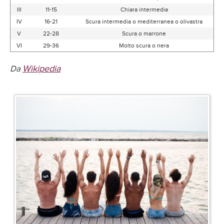
III
11-15
Chiara intermedia
IV
16-21
Scura intermedia o mediterranea o olivastra
V
22-28
Scura o marrone
VI
29-36
Molto scura o nera
Wikipedia
Da