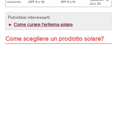
media SPF 15,
resistente
(SPF 6 o 10)
SPF 6 o 10
20 o 25
Potrebbe interessarti:
Come curare l'eritema solare
►
Come scegliere un prodotto solare?