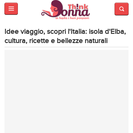
HOME
SALUTE
E
Idee viaggio, scopri l'Italia: isola d'Elba,
BELLEZZA
cultura, ricette e bellezze naturali
MODA
CUCINA
MAMME
INTRATTENIMENTO
AFFARI
DI
CUORE