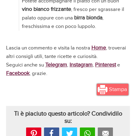
Potete accompagnare il piatto con un buon
vino bianco frizzante
, fresco per sgrassare il
birra bionda
palato oppure con una
,
freschissima e con poco luppolo.​
Home
Lascia un commento e visita la nostra
, troverai
altri consigli utili, tante ricette e curiosità.
Telegram
Instagram
Pinterest
Seguici anche su
,
,
e
Facebook
, grazie.
Stampa
Ti è piaciuto questo articolo? Condividilo
su: