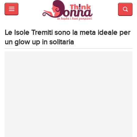
HOME
SALUTE
E
Le Isole Tremiti sono la meta ideale per
BELLEZZA
un glow up in solitaria
MODA
CUCINA
MAMME
INTRATTENIMENTO
AFFARI
DI
CUORE