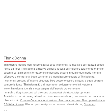
Think Donna
Thinkdonna declina ogni responsabilità circa i contenuti, la qualità o correttezza di dati
forniti da terzi. Thinkdonna si riserva quindi la facoltà di rimuovere totalmente o anche
soltanto parzialmente informazioni che possano essere in qualunque modo ritenute
offensive o contrarie al buon costume, ad insindacabile giudizio di Thinkdonna.
I contenuti presenti all'interno di questo blog possono essere utilizzati a patto di citare
sempre la fonte (
Thinkdonna.it
) e di inserire un collegamento o link visibile a
www.thinkdonna.it o alla stessa pagina dell'articolo e/o contenuto.
I marchi e i loghi presenti sul sito sono di proprietà dei rispettivi proprietari.
Tutti i diritti sono riservati; salvo dove diversamente indicato, i contenuti sono comunque
rilasciati sotto
Creative Commons Attribuzione - Non commerciale - Non opere derivate
3.0 Italia License
. Ulteriori permessi possono essere richiesti da qui,
Contattaci
.