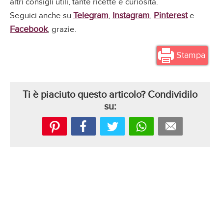
altri consigli utili, tante ricette e curiosità.
Telegram
Instagram
Pinterest
Seguici anche su
,
,
e
Facebook
, grazie.
Stampa
Ti è piaciuto questo articolo? Condividilo
su: