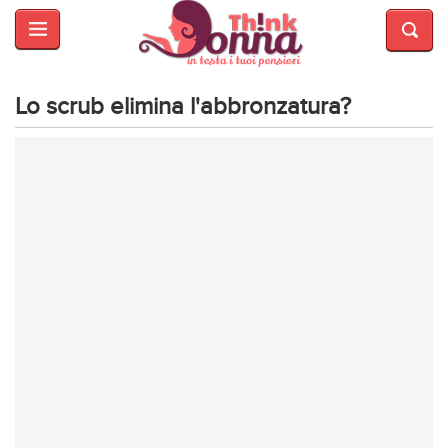
HOME
SALUTE
E
Lo scrub elimina l'abbronzatura?
BELLEZZA
MODA
CUCINA
MAMME
INTRATTENIMENTO
AFFARI
DI
CUORE