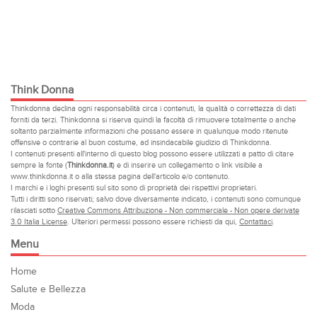
Think Donna
Thinkdonna declina ogni responsabilità circa i contenuti, la qualità o correttezza di dati
forniti da terzi. Thinkdonna si riserva quindi la facoltà di rimuovere totalmente o anche
soltanto parzialmente informazioni che possano essere in qualunque modo ritenute
offensive o contrarie al buon costume, ad insindacabile giudizio di Thinkdonna.
I contenuti presenti all'interno di questo blog possono essere utilizzati a patto di citare
sempre la fonte (
Thinkdonna.it
) e di inserire un collegamento o link visibile a
www.thinkdonna.it o alla stessa pagina dell'articolo e/o contenuto.
I marchi e i loghi presenti sul sito sono di proprietà dei rispettivi proprietari.
Tutti i diritti sono riservati; salvo dove diversamente indicato, i contenuti sono comunque
rilasciati sotto
Creative Commons Attribuzione - Non commerciale - Non opere derivate
3.0 Italia License
. Ulteriori permessi possono essere richiesti da qui,
Contattaci
.
Menu
Home
Salute e Bellezza
Moda