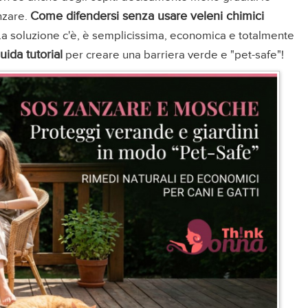
Come difendersi senza usare veleni chimici
anzare.
La soluzione c'è, è semplicissima, economica e totalmente
uida tutorial
per creare una barriera verde e "pet-safe"!