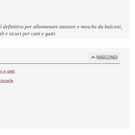
ial definitivo per allontanare zanzare e mosche da balconi,
i e sicuri per cani e gatti.
NASCONDI
i e gatti
zionarle