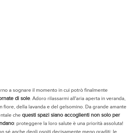
nverno a sognare il momento in cui potrò finalmente
rnate di sole
. Adoro rilassarmi all'aria aperta in veranda,
in fiore, della lavanda e del gelsomino. Da grande amante
questi spazi siano accoglienti non solo per
entale che
condano
: proteggere la loro salute è una priorità assoluta!
con sé anche degli ospiti decisamente meno graditi: le