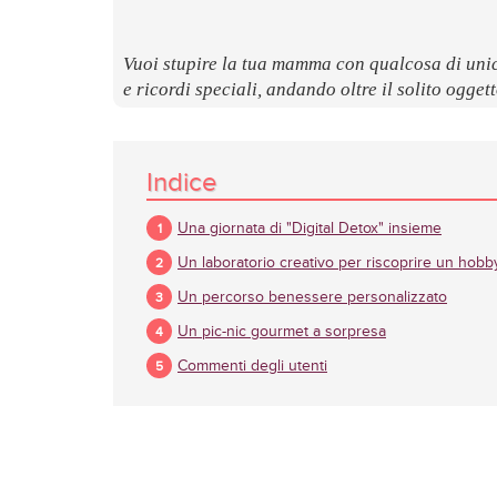
Vuoi stupire la tua mamma con qualcosa di unic
e ricordi speciali, andando oltre il solito ogget
Indice
Una giornata di "Digital Detox" insieme
Un laboratorio creativo per riscoprire un hobb
Un percorso benessere personalizzato
Un pic-nic gourmet a sorpresa
Commenti degli utenti