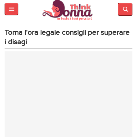
HOME
SALUTE
E
Torna l'ora legale consigli per superare
BELLEZZA
i disagi
MODA
CUCINA
MAMME
INTRATTENIMENTO
AFFARI
DI
CUORE