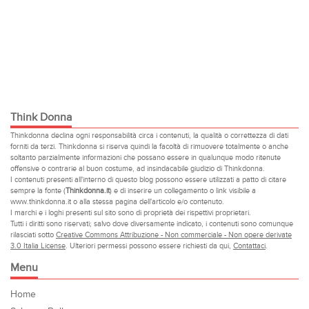
Think Donna
Thinkdonna declina ogni responsabilità circa i contenuti, la qualità o correttezza di dati
forniti da terzi. Thinkdonna si riserva quindi la facoltà di rimuovere totalmente o anche
soltanto parzialmente informazioni che possano essere in qualunque modo ritenute
offensive o contrarie al buon costume, ad insindacabile giudizio di Thinkdonna.
I contenuti presenti all'interno di questo blog possono essere utilizzati a patto di citare
sempre la fonte (
Thinkdonna.it
) e di inserire un collegamento o link visibile a
www.thinkdonna.it o alla stessa pagina dell'articolo e/o contenuto.
I marchi e i loghi presenti sul sito sono di proprietà dei rispettivi proprietari.
Tutti i diritti sono riservati; salvo dove diversamente indicato, i contenuti sono comunque
rilasciati sotto
Creative Commons Attribuzione - Non commerciale - Non opere derivate
3.0 Italia License
. Ulteriori permessi possono essere richiesti da qui,
Contattaci
.
Menu
Home