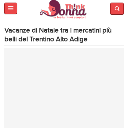
HOME
SALUTE
E
Vacanze di Natale tra i mercatini più
BELLEZZA
belli del Trentino Alto Adige
MODA
CUCINA
MAMME
INTRATTENIMENTO
AFFARI
DI
CUORE