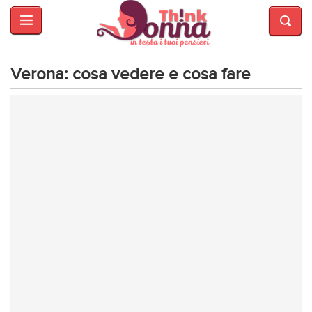
HOME
SALUTE
E
Verona: cosa vedere e cosa fare
BELLEZZA
MODA
CUCINA
MAMME
INTRATTENIMENTO
AFFARI
DI
CUORE