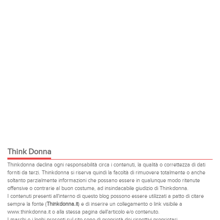
Think Donna
Thinkdonna declina ogni responsabilità circa i contenuti, la qualità o correttezza di dati
forniti da terzi. Thinkdonna si riserva quindi la facoltà di rimuovere totalmente o anche
soltanto parzialmente informazioni che possano essere in qualunque modo ritenute
offensive o contrarie al buon costume, ad insindacabile giudizio di Thinkdonna.
I contenuti presenti all'interno di questo blog possono essere utilizzati a patto di citare
sempre la fonte (
Thinkdonna.it
) e di inserire un collegamento o link visibile a
www.thinkdonna.it o alla stessa pagina dell'articolo e/o contenuto.
I marchi e i loghi presenti sul sito sono di proprietà dei rispettivi proprietari.