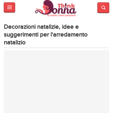
HOME
SALUTE
E
Decorazioni natalizie, idee e
BELLEZZA
suggerimenti per l'arredamento
natalizio
MODA
CUCINA
MAMME
INTRATTENIMENTO
AFFARI
DI
CUORE