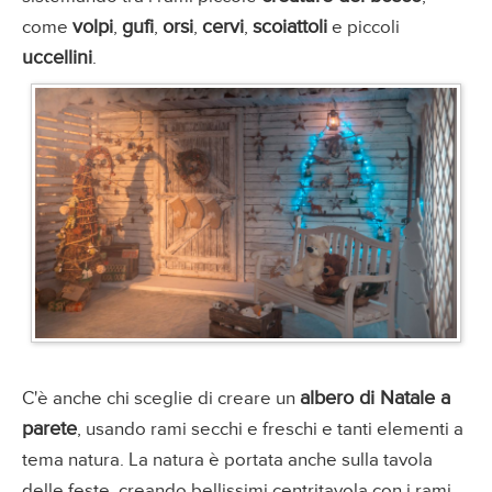
volpi
gufi
orsi
cervi
scoiattoli
come
,
,
,
,
e piccoli
uccellini
.
albero di Natale a
C'è anche chi sceglie di creare un
parete
, usando rami secchi e freschi e tanti elementi a
tema natura. La natura è portata anche sulla tavola
delle feste, creando bellissimi centritavola con i rami