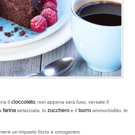
cioccolato
ia il
; non appena sarà fuso, versate il
farina
zucchero
burro
la
setacciata, lo
e il
ammorbidito. le
tenere un impasto liscio e omogeneo.