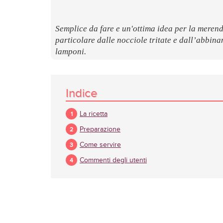
Semplice da fare e un'ottima idea per la merend
particolare dalle nocciole tritate e dall’abbina
lamponi.
Indice
La ricetta
Preparazione
Come servire
Commenti degli utenti