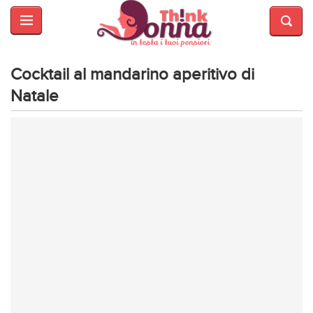
HOME
SALUTE
E
Cocktail al mandarino aperitivo di
BELLEZZA
Natale
MODA
CUCINA
MAMME
INTRATTENIMENTO
AFFARI
DI
CUORE