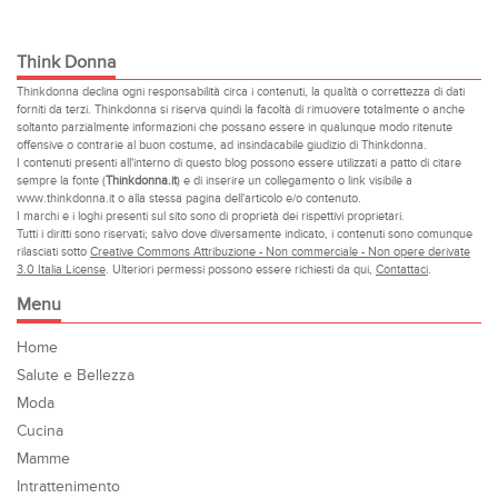
Think Donna
Thinkdonna declina ogni responsabilità circa i contenuti, la qualità o correttezza di dati
forniti da terzi. Thinkdonna si riserva quindi la facoltà di rimuovere totalmente o anche
soltanto parzialmente informazioni che possano essere in qualunque modo ritenute
offensive o contrarie al buon costume, ad insindacabile giudizio di Thinkdonna.
I contenuti presenti all'interno di questo blog possono essere utilizzati a patto di citare
sempre la fonte (
Thinkdonna.it
) e di inserire un collegamento o link visibile a
www.thinkdonna.it o alla stessa pagina dell'articolo e/o contenuto.
I marchi e i loghi presenti sul sito sono di proprietà dei rispettivi proprietari.
Tutti i diritti sono riservati; salvo dove diversamente indicato, i contenuti sono comunque
rilasciati sotto
Creative Commons Attribuzione - Non commerciale - Non opere derivate
3.0 Italia License
. Ulteriori permessi possono essere richiesti da qui,
Contattaci
.
Menu
Home
Salute e Bellezza
Moda
Cucina
Mamme
Intrattenimento