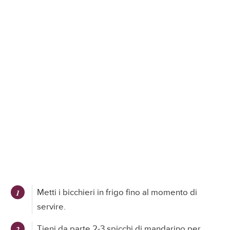
Metti i bicchieri in frigo fino al momento di
servire.
Tieni da parte 2-3 spicchi di mandarino per