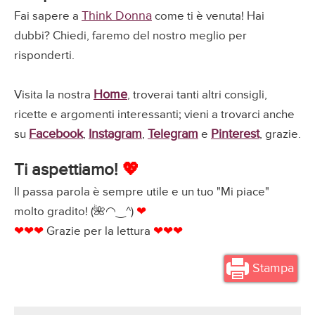
Think Donna
Fai sapere a
come ti è venuta! Hai
dubbi? Chiedi, faremo del nostro meglio per
risponderti.
Home
Visita la nostra
, troverai tanti altri consigli,
ricette e argomenti interessanti; vieni a trovarci anche
Facebook
Instagram
Telegram
Pinterest
su
,
,
e
, grazie.
Ti aspettiamo!
💖
Il passa parola è sempre utile e un tuo "Mi piace"
molto gradito! (🌺◠‿^)
❤
❤❤❤
Grazie per la lettura
❤❤❤
Stampa