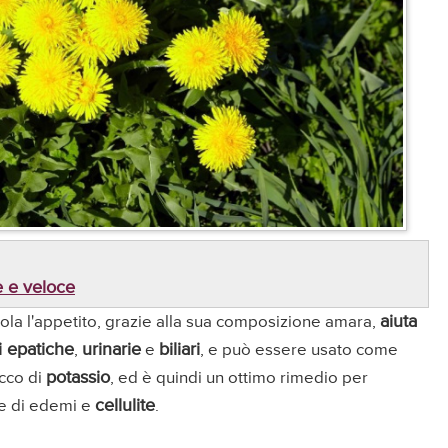
le e veloce
aiuta
imola l'appetito, grazie alla sua composizione amara,
i epatiche
urinarie
biliari
,
e
, e può essere usato come
potassio
icco di
, ed è quindi un ottimo rimedio per
cellulite
e di edemi e
.