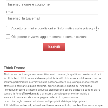
Email
Accetto termini e condizioni e l'informativa sulla privacy
i
Ok, potete inviarmi aggiornamenti e comunicazioni
Think Donna
Thinkdonna declina ogni responsabilità circa i contenuti, la qualità o correttezza di dati
forniti da terzi. Thinkdonna si riserva quindi la facoltà di rimuovere totalmente o anche
soltanto parzialmente informazioni che possano essere in qualunque modo ritenute
offensive o contrarie al buon costume, ad insindacabile giudizio di Thinkdonna.
I contenuti presenti all'interno di questo blog possono essere utilizzati a patto di citare
sempre la fonte (
Thinkdonna.it
) e di inserire un collegamento o link visibile a
www.thinkdonna.it o alla stessa pagina dell'articolo e/o contenuto.
I marchi e i loghi presenti sul sito sono di proprietà dei rispettivi proprietari.
Tutti i diritti sono riservati; salvo dove diversamente indicato, i contenuti sono comunque