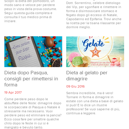
Scopri la dieta del pomodoro, un
Dott. Sorrentino, celebre dietologo
modo sano e veloce per perdere
dei Vip, per sgonfiare e rimettere in
peso in vista della prova costume.
forma e disintossicare stomaco e
Segui questa guida completa e
fegato dopo gli eccessi di Natale,
consulta il tuo medico prima di
Capodanno ed Epifania. Trovi anche
iniziare.
la ricetta per la tisana rilassante per
dormire meglio.
Dieta dopo Pasqua,
Dieta al gelato per
consigli per rimettersi in
dimagrire
forma
09 Giu 2016
19 Apr 2017
Sembra incredibile, ma è vero!
Tornare in forma e dimagrire in
Come perdere peso dopo le
estate con una dieta a base di gelato
abbuffate delle feste: dimagrire dopo
si può! E lo dice un illustre
le scorpacciate di Pasqua o Natale è
professore! Se vuoi saperne di più,
stressante ma necessario. Vuoi
continua a leggere.
perdere peso ed eliminare la pancia?
Ecco cosa fare per smaltire qualche
chilo dopo le feste in cui si è
mangiato e bevuto tanto.