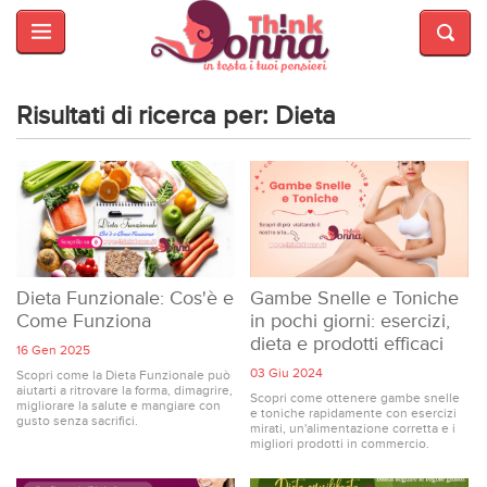
HOME
SALUTE
E
Risultati di ricerca per: Dieta
BELLEZZA
MODA
CUCINA
MAMME
Dieta Funzionale: Cos'è e
Gambe Snelle e Toniche
Come Funziona
in pochi giorni: esercizi,
dieta e prodotti efficaci
INTRATTENIMENTO
16 Gen 2025
03 Giu 2024
Scopri come la Dieta Funzionale può
aiutarti a ritrovare la forma, dimagrire,
AFFARI
Scopri come ottenere gambe snelle
migliorare la salute e mangiare con
e toniche rapidamente con esercizi
DI
gusto senza sacrifici.
mirati, un'alimentazione corretta e i
CUORE
migliori prodotti in commercio.