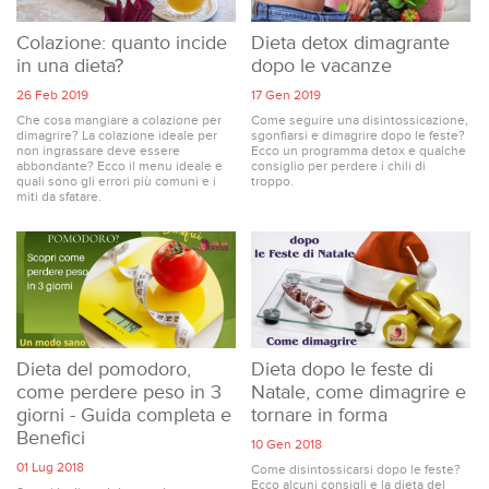
Colazione: quanto incide
Dieta detox dimagrante
in una dieta?
dopo le vacanze
26 Feb 2019
17 Gen 2019
Che cosa mangiare a colazione per
Come seguire una disintossicazione,
dimagrire? La colazione ideale per
sgonfiarsi e dimagrire dopo le feste?
non ingrassare deve essere
Ecco un programma detox e qualche
abbondante? Ecco il menu ideale e
consiglio per perdere i chili di
quali sono gli errori più comuni e i
troppo.
miti da sfatare.
Dieta del pomodoro,
Dieta dopo le feste di
come perdere peso in 3
Natale, come dimagrire e
giorni - Guida completa e
tornare in forma
Benefici
10 Gen 2018
01 Lug 2018
Come disintossicarsi dopo le feste?
Ecco alcuni consigli e la dieta del