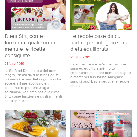
LUOGHI
E
SAPORI
Dieta Sirt, come
Le regole base da cui
funziona, quali sono i
partire per integrare una
menu e le ricette
dieta equilibrata
consigliate
23 Mar 2019
21 Nov 2019
Fare una dieta e un'alimentazione
sana ed equilibrata è molto
La Sirtfood Diet o dieta del gene
importante per stare bene, dimagrire
magro, ideata da due nutrizionisti
e mantenersi in forma. Mangiare
britannici, è una dieta rigorosa che
sano si può! Basta seguire le regole
accelera il metabolismo e ti
giuste.
consente di perdere 3 kg a
settimana: vediamo cos’è la dieta
Sirt, come funziona e quali alimenti
sono ammessi.