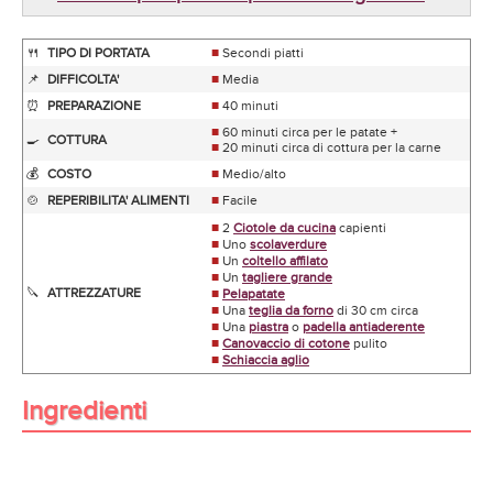
🍴
TIPO DI PORTATA
■
Secondi piatti
📌
DIFFICOLTA'
■
Media
⏰
PREPARAZIONE
■
40 minuti
■
60 minuti circa per le patate +
🍳
COTTURA
■
20 minuti circa di cottura per la carne
💰
COSTO
■
Medio/alto
🍲
REPERIBILITA' ALIMENTI
■
Facile
■
2
Ciotole da cucina
capienti
■
Uno
scolaverdure
■
Un
coltello affilato
■
Un
tagliere grande
🔪
ATTREZZATURE
■
Pelapatate
■
Una
teglia da forno
di 30 cm circa
■
Una
piastra
o
padella antiaderente
■
Canovaccio di cotone
pulito
■
Schiaccia aglio
Ingredienti