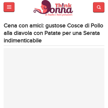
HOME
SALUTE
E
Cena con amici: gustose Cosce di Pollo
BELLEZZA
alla diavola con Patate per una Serata
indimenticabile
MODA
CUCINA
MAMME
INTRATTENIMENTO
AFFARI
DI
CUORE