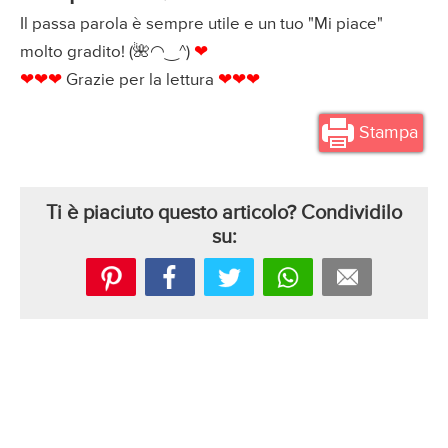
Il passa parola è sempre utile e un tuo "Mi piace"
molto gradito! (🌺◠‿^)
❤
❤❤❤
Grazie per la lettura
❤❤❤
Stampa
Ti è piaciuto questo articolo? Condividilo
su: