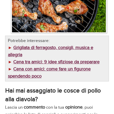
Potrebbe interessare:
Grigliata di ferragosto, consigli, musica e
►
allegria
Cena tra amici: 9 idee sfiziose da preparare
►
Cena con amici: come fare un figurone
►
spendendo poco
Hai mai assaggiato le cosce di pollo
alla diavola?
commento
opinione
Lascia un
con la tua
, puoi