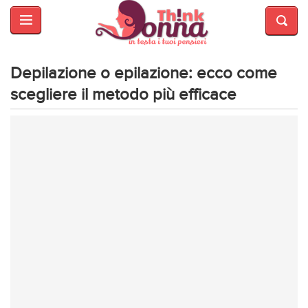
HOME
SALUTE
E
Depilazione o epilazione: ecco come
BELLEZZA
scegliere il metodo più efficace
MODA
CUCINA
MAMME
INTRATTENIMENTO
AFFARI
DI
CUORE