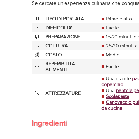
Se cercate un'esperienza culinaria che conquisti
🍴
TIPO DI PORTATA
■
Primo piatto
📌
DIFFICOLTA'
■
Facile
⏰
PREPARAZIONE
■
15-20 minuti ci
🍳
COTTURA
■
25-30 minuti ci
💰
COSTO
■
Medio
REPERIBILITA'
🍲
■
Facile
ALIMENTI
■
Una grande
pad
coperchio
■
Una
pentola pe
🔪
ATTREZZATURE
■
Scolapasta
■
Canovaccio pul
da cucina
Ingredienti