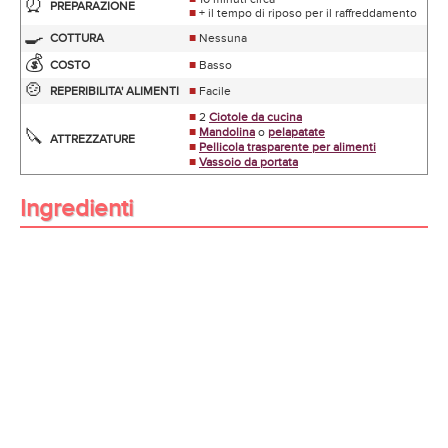
⏰
PREPARAZIONE
■
+ il tempo di riposo per il raffreddamento
🍳
COTTURA
■
Nessuna
💰
COSTO
■
Basso
🍲
REPERIBILITA' ALIMENTI
■
Facile
■
2
Ciotole da cucina
■
Mandolina
o
pelapatate
🔪
ATTREZZATURE
■
Pellicola trasparente per alimenti
■
Vassoio da portata
Ingredienti