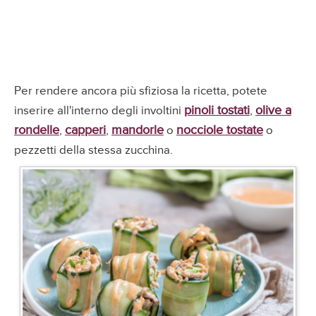
Per rendere ancora più sfiziosa la ricetta, potete
pinoli tostati
olive a
inserire all'interno degli involtini
,
rondelle
capperi
mandorle
nocciole tostate
,
,
o
o
pezzetti della stessa zucchina.