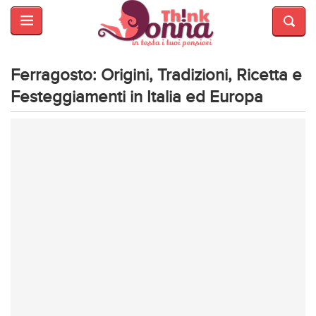
HOME
SALUTE
E
Ferragosto: Origini, Tradizioni, Ricetta e
BELLEZZA
Festeggiamenti in Italia ed Europa
MODA
CUCINA
MAMME
INTRATTENIMENTO
AFFARI
DI
CUORE